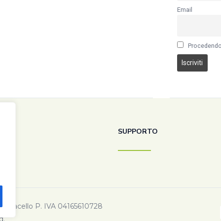
Email
Procedendo 
SUPPORTO
co Pacello P. IVA 04165610728
d.