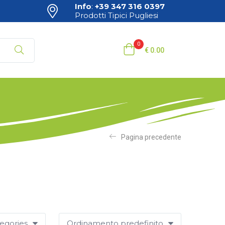
Info
:
+39 347 316 0397
Prodotti Tipici Pugliesi
0
€
0.00
Pagina precedente
tegories
Ordinamento predefinito