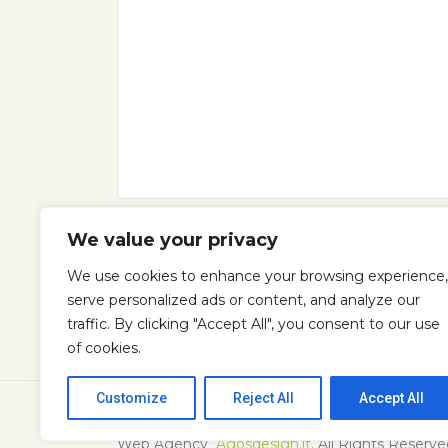
We value your privacy
INFORMAZIONI
AIUTO
We use cookies to enhance your browsing experience,
serve personalized ads or content, and analyze our
traffic. By clicking "Accept All", you consent to our use
of cookies.
Customize
Reject All
Accept All
Copyright © 2026 | Solo Bella Gente di Frances
Web Agency
Agosdesign.it
. All Rights Reserve