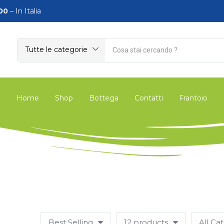
00
– In Italia
Tutte le categorie
Home
Shop
Bottega
Contatti
Frantoio
Best Selling
12 products
All Ca