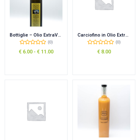
Bottiglie – Olio ExtraVergine di Oliva
Carciofino in Olio Extravergine di Oliva
(0)
(0)
€
6.00
-
€
11.00
€
8.00
Scegli
Aggiungi al carrello