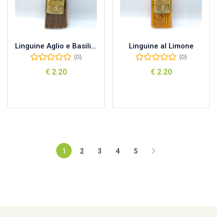
Linguine Aglio e Basilico
Linguine al Limone
(0)
(0)
€
2.20
€
2.20
Aggiungi al carrello
Aggiungi al carrello
1
2
3
4
5