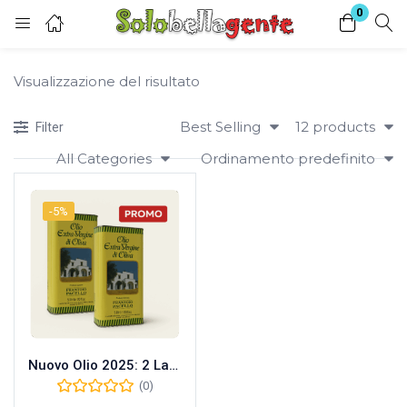
0
Login
Visualizzazione del risultato
Enter your username and password to login.
Best Selling
12 products
Filter
All Categories
Ordinamento predefinito
-5%
Remember me
Lost password?
Nuovo Olio 2025: 2 Lattine da 5L di Olio Extra Vergine Pacello
(0)