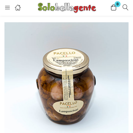
0
Login
Enter your username and password to login.
Remember me
Lost password?