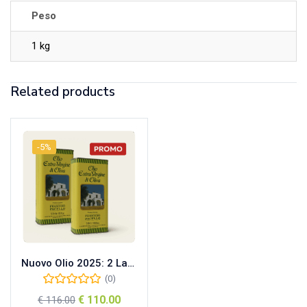
Peso
1 kg
Related products
-5%
Nuovo Olio 2025: 2 Lattine da 5L di Olio Extra Vergine Pacello
(0)
€
110.00
€
116.00