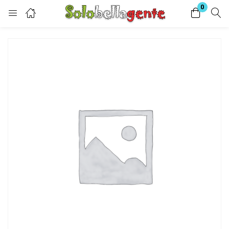
0
Login
Enter your username and password to login.
Remember me
Lost password?