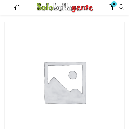
0
Login
Enter your username and password to login.
Remember me
Lost password?