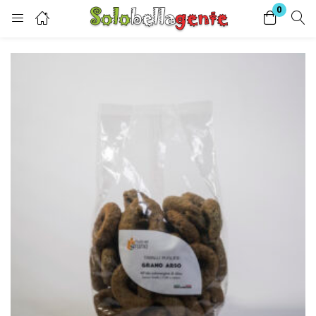
0
Login
Enter your username and password to login.
Remember me
Lost password?