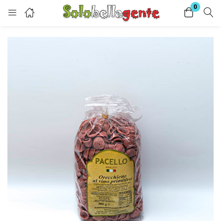
0
Login
Enter your username and password to login.
Remember me
Lost password?