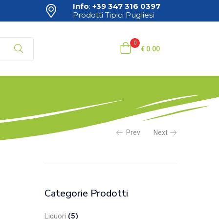
Info
:
+39 347 316 0397
Prodotti Tipici Pugliesi
0
€
0.00
Prev
Next
Categorie Prodotti
Liquori
(5)