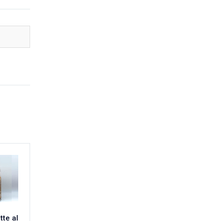
tte al
Linguine al Vino
Orecchiette al Vino