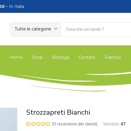
00
– In Italia
Tutte le categorie
Home
Shop
Bottega
Contatti
Frantoio
Strozzapreti Bianchi
(
0
recensioni dei clienti)
Venduto:
47