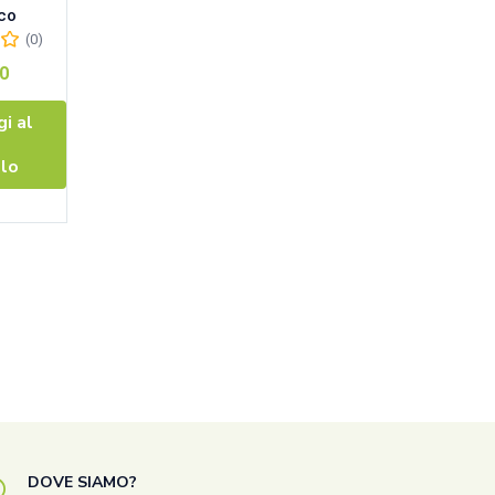
ico
Primitivo
Primitivo
(0)
(0)
(0)
0
€
2.20
€
2.20
i al
Aggiungi al
Aggiungi al
llo
carrello
carrello
DOVE SIAMO?