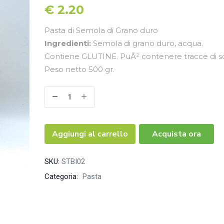
€
2.20
Pasta di Semola di Grano duro
Ingredienti:
Semola di grano duro, acqua.
Contiene GLUTINE. PuÃ² contenere tracce di s
Peso netto 500 gr.
Aggiungi al carrello
Acquista ora
SKU:
STBI02
Categoria:
Pasta