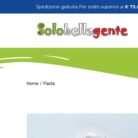
Spedizione gratuita Per ordini superiori ai
€
75,
Home
Pasta