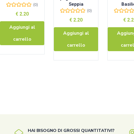
Seppia
Basil
(0)
(0)
€
2.20
€
2.20
€
2.2
Aggiungi al
Aggiungi al
Aggiung
carrello
carrello
carre
HAI BISOGNO DI GROSSI QUANTITATIVI?