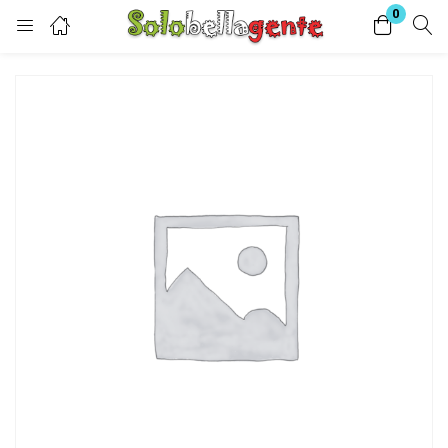
0
Login
Enter your username and password to login.
Remember me
Lost password?